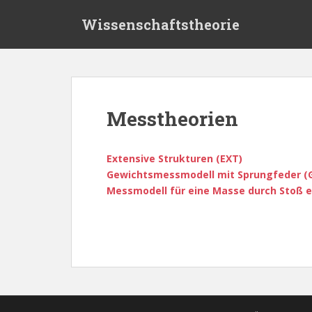
S
Wissenschaftstheorie
k
i
p
t
o
m
Messtheorien
a
i
n
Extensive Strukturen (EXT)
c
Gewichtsmessmodell mit Sprungfeder (
o
Messmodell für eine Masse durch Stoß 
n
t
e
n
t