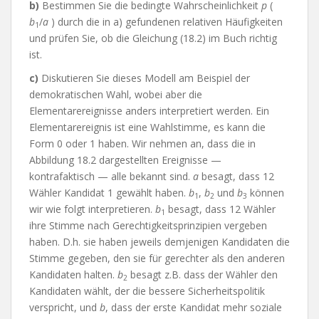
b)
Bestimmen Sie die bedingte Wahrscheinlichkeit
p
(
b
/
a
) durch die in a) gefundenen relativen Häufigkeiten
1
und prüfen Sie, ob die Gleichung (18.2) im Buch richtig
ist.
c)
Diskutieren Sie dieses Modell am Beispiel der
demokratischen Wahl, wobei aber die
Elementarereignisse anders interpretiert werden. Ein
Elementarereignis ist eine Wahlstimme, es kann die
Form 0 oder 1 haben. Wir nehmen an, dass die in
Abbildung 18.2 dargestellten Ereignisse —
kontrafaktisch — alle bekannt sind.
a
besagt, dass 12
Wähler Kandidat 1 gewählt haben.
b
,
b
und
b
können
1
2
3
wir wie folgt interpretieren.
b
besagt, dass 12 Wähler
1
ihre Stimme nach Gerechtigkeitsprinzipien vergeben
haben. D.h. sie haben jeweils demjenigen Kandidaten die
Stimme gegeben, den sie für gerechter als den anderen
Kandidaten halten.
b
besagt z.B. dass der Wähler den
2
Kandidaten wählt, der die bessere Sicherheitspolitik
verspricht, und
b
, dass der erste Kandidat mehr soziale