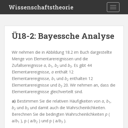
S
Wissenschaftstheorie
TOGGLE
k
i
p
t
Ü18-2: Bayessche Analyse
o
m
a
Wir nehmen die in Abbildung 18.2 im Buch dargestellte
i
Menge von Elementarereignissen und die
n
Zufallsereignisse
a
,
b
,
b
und
b
. Es gibt 44
1
2
3
c
Elementarereignisse,
a
enthält 12
o
Elementarereignisse,
b
und
b
enthalten 12
1
2
n
Elementarereignisse und
b
20. Wir nehmen an, dass die
3
t
Elementarereignisse gleichverteilt sind.
e
a)
Bestimmen Sie die relativen Häufigkeiten von
a
,
b
,
n
1
b
und
b
und damit auch die Wahrscheinlichkeiten.
t
2
3
Berechnen Sie die bedingten Wahrscheinlichkeiten
p
(
a/
b
), p ( a/
b
) und p ( a/
b
).
1
2
3