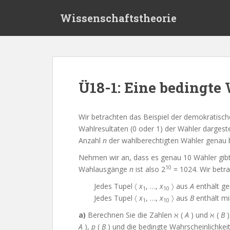
S
Wissenschaftstheorie
k
i
p
t
o
m
Ü18-1: Eine bedingte
a
i
n
Wir betrachten das Beispiel der demokratisch
c
Wahlresultaten (0 oder 1) der Wähler dargeste
o
Anzahl
n
der wahlberechtigten Wähler genau b
n
Nehmen wir an, dass es genau 10 Wähler gibt
t
10
Wahlausgänge
n
ist also 2
= 1024. Wir betr
e
n
Jedes Tupel 〈
x
, …,
x
〉 aus
A
enthält ge
1
10
t
Jedes Tupel 〈
x
, …,
x
〉 aus
B
enthält mi
1
10
a)
Berechnen Sie die Zahlen ℵ (
A
) und ℵ (
B
)
A
),
p
(
B
) und die bedingte Wahrscheinlichkei