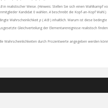
∩
B
in realistischer Weise. (Hinweis: Stellen Sie sich einen Wahlkampf 
penmitglieder Kandidat 0 wählen.
A
beschreibt die Kopf-an-Kopf Wahl.)
edingte Wahrscheinlichkeit
p
(
A
/
B
) inhaltlich. Warum ist diese bedingte
sgesetzte Gleichverteilung der Elementarereignisse realistisch finden
lle Wahrscheinlichkeiten durch Prozentwerte angegeben werden können