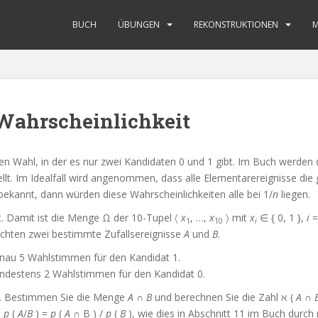
BUCH
ÜBUNGEN
REKONSTRUKTIONEN
 Wahrscheinlichkeit
en Wahl, in der es nur zwei Kandidaten 0 und 1 gibt. Im Buch werden 
llt. Im Idealfall wird angenommen, dass alle Elementarereignisse die 
ekannt, dann würden diese Wahrscheinlichkeiten alle bei 1/
n
liegen.
. Damit ist die Menge Ω der 10-Tupel 〈
x
, …,
x
〉 mit
x
∈ { 0, 1 },
i
=
1
10
i
achten zwei bestimmte Zufallsereignisse
A
und
B
.
nau 5 Wahlstimmen für den Kandidat 1.
ndestens 2 Wahlstimmen für den Kandidat 0.
. Bestimmen Sie die Menge
A
∩
B
und berechnen Sie die Zahl ℵ (
A
∩
t
p
(
A
/
B
) =
p
(
A
∩ B ) /
p
(
B
), wie dies in Abschnitt 11 im Buch durch 