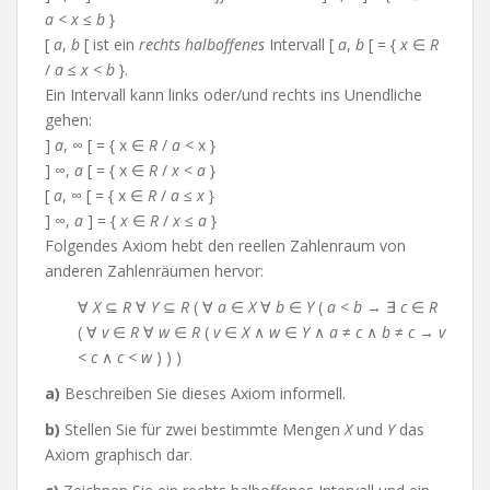
a
<
x
≤
b
}
[
a
,
b
[ ist ein
rechts halboffenes
Intervall [
a
,
b
[ = {
x
∈
R
/
a
≤
x
<
b
}.
Ein Intervall kann links oder/und rechts ins Unendliche
gehen:
]
a
, ∞ [ = { x ∈
R
/
a
< x }
] ∞,
a
[ = { x ∈
R
/
x
<
a
}
[
a
, ∞ [ = { x ∈
R
/
a
≤
x
}
] ∞,
a
] = {
x
∈
R
/
x
≤
a
}
Folgendes Axiom hebt den reellen Zahlenraum von
anderen Zahlenräumen hervor:
∀
X
⊆
R
∀
Y
⊆
R
( ∀
a
∈
X
∀
b
∈
Y
(
a
<
b
→ ∃
c
∈
R
( ∀
v
∈
R
∀
w
∈
R
(
v
∈
X
∧
w
∈
Y
∧
a
≠
c
∧
b
≠
c
→
v
<
c
∧
c
<
w
) ) )
a)
Beschreiben Sie dieses Axiom informell.
b)
Stellen Sie für zwei bestimmte Mengen
X
und
Y
das
Axiom graphisch dar.