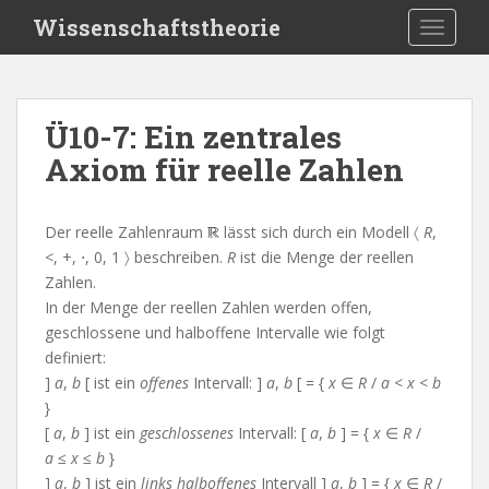
S
Wissenschaftstheorie
TOGGLE
k
i
p
t
Ü10-7: Ein zentrales
o
Axiom für reelle Zahlen
m
a
i
Der reelle Zahlenraum
lässt sich durch ein Modell 〈
R
,
n
<, +, ⋅, 0, 1 〉 beschreiben.
R
ist die Menge der reellen
c
Zahlen.
o
In der Menge der reellen Zahlen werden offen,
n
geschlossene und halboffene Intervalle wie folgt
t
definiert:
e
]
a
,
b
[ ist ein
offenes
Intervall: ]
a
,
b
[ = {
x
∈
R
/
a
<
x
<
b
n
}
t
[
a
,
b
] ist ein
geschlossenes
Intervall: [
a
,
b
] = {
x
∈
R
/
a
≤
x
≤
b
}
]
a
,
b
] ist ein
links halboffenes
Intervall ]
a
,
b
] = {
x
∈
R
/